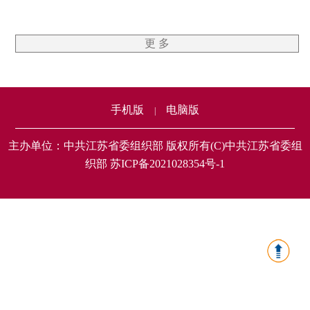
更 多
手机版
电脑版
|
主办单位：中共江苏省委组织部 版权所有(C)中共江苏省委组
织部 苏ICP备2021028354号-1