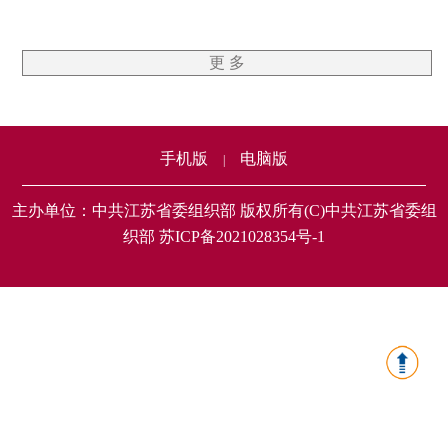
更 多
手机版
电脑版
|
主办单位：中共江苏省委组织部 版权所有(C)中共江苏省委组
织部 苏ICP备2021028354号-1