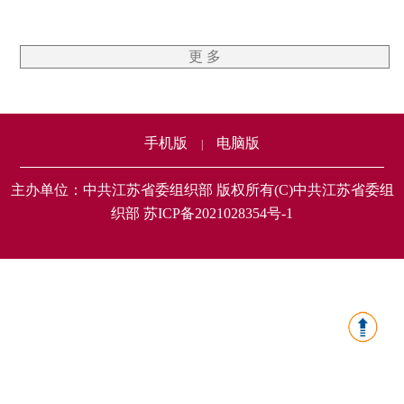
更 多
手机版
电脑版
|
主办单位：中共江苏省委组织部 版权所有(C)中共江苏省委组
织部 苏ICP备2021028354号-1