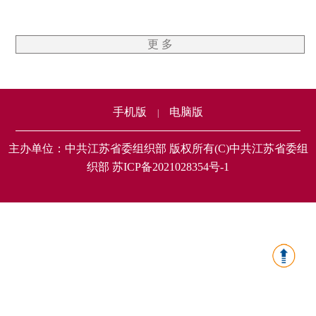
更 多
手机版
电脑版
|
主办单位：中共江苏省委组织部 版权所有(C)中共江苏省委组
织部 苏ICP备2021028354号-1