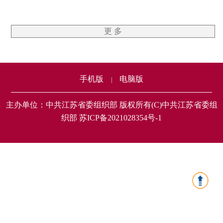
更 多
手机版
电脑版
|
主办单位：中共江苏省委组织部 版权所有(C)中共江苏省委组
织部 苏ICP备2021028354号-1