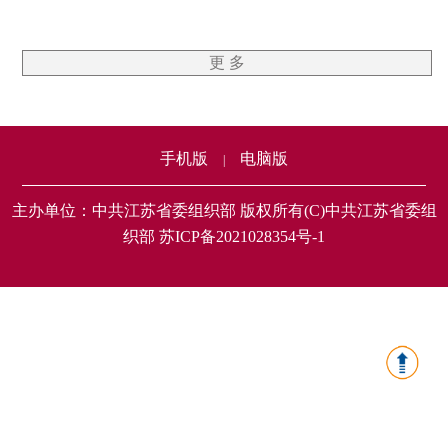
更 多
手机版
电脑版
|
主办单位：中共江苏省委组织部 版权所有(C)中共江苏省委组
织部 苏ICP备2021028354号-1