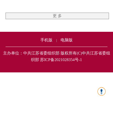
更 多
手机版
电脑版
|
主办单位：中共江苏省委组织部 版权所有(C)中共江苏省委组
织部 苏ICP备2021028354号-1