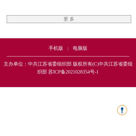
更 多
手机版
电脑版
|
主办单位：中共江苏省委组织部 版权所有(C)中共江苏省委组
织部 苏ICP备2021028354号-1