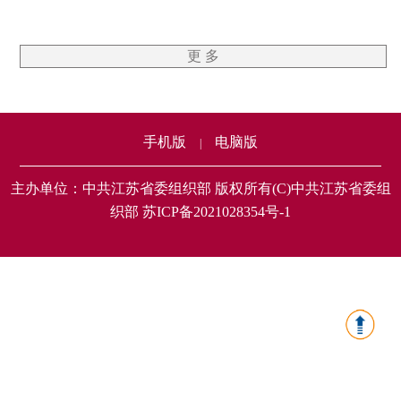
更 多
手机版
电脑版
|
主办单位：中共江苏省委组织部 版权所有(C)中共江苏省委组
织部 苏ICP备2021028354号-1