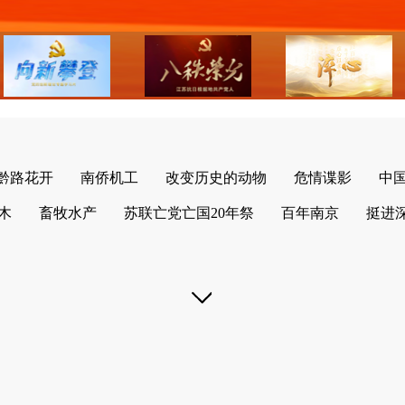
黔路花开
南侨机工
改变历史的动物
危情谍影
中
木
畜牧水产
苏联亡党亡国20年祭
百年南京
挺进