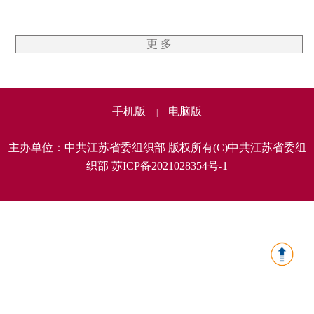
更 多
手机版
电脑版
|
主办单位：中共江苏省委组织部 版权所有(C)中共江苏省委组
织部 苏ICP备2021028354号-1