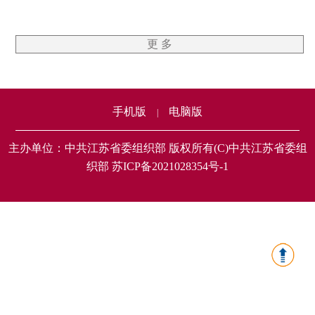
更 多
手机版
电脑版
|
主办单位：中共江苏省委组织部 版权所有(C)中共江苏省委组
织部 苏ICP备2021028354号-1