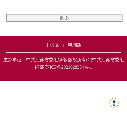
更 多
手机版
电脑版
|
主办单位：中共江苏省委组织部 版权所有(C)中共江苏省委组
织部 苏ICP备2021028354号-1