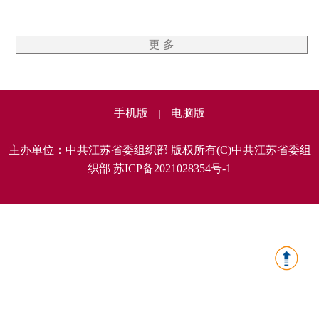
更 多
手机版
电脑版
|
主办单位：中共江苏省委组织部 版权所有(C)中共江苏省委组
织部 苏ICP备2021028354号-1