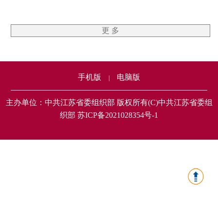
更 多
手机版
电脑版
|
主办单位：中共江苏省委组织部 版权所有(C)中共江苏省委组
织部 苏ICP备2021028354号-1