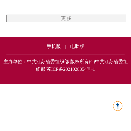
更 多
手机版
电脑版
|
主办单位：中共江苏省委组织部 版权所有(C)中共江苏省委组
织部 苏ICP备2021028354号-1