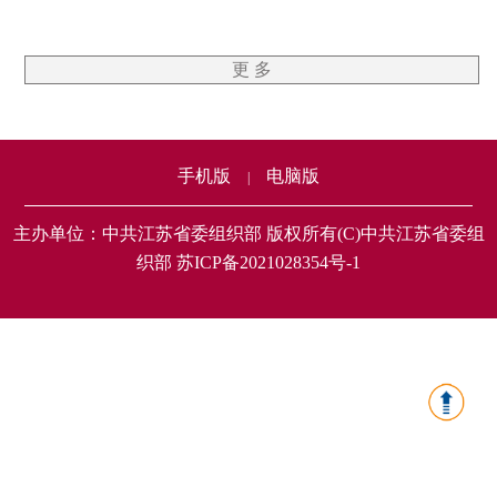
更 多
手机版
电脑版
|
主办单位：中共江苏省委组织部 版权所有(C)中共江苏省委组
织部 苏ICP备2021028354号-1