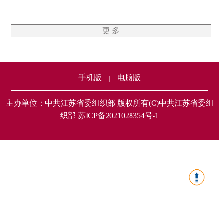
更 多
手机版
电脑版
|
主办单位：中共江苏省委组织部 版权所有(C)中共江苏省委组
织部 苏ICP备2021028354号-1