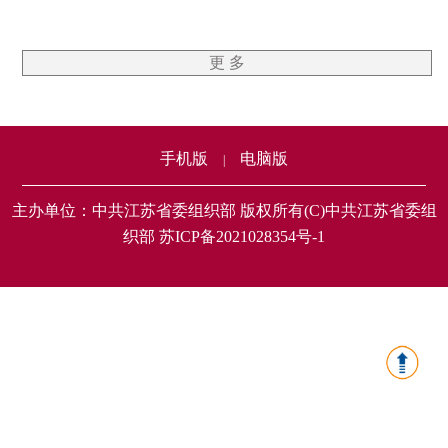
更 多
手机版
电脑版
|
主办单位：中共江苏省委组织部 版权所有(C)中共江苏省委组
织部 苏ICP备2021028354号-1