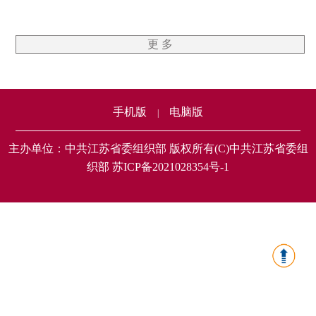
更 多
手机版
电脑版
|
主办单位：中共江苏省委组织部 版权所有(C)中共江苏省委组
织部 苏ICP备2021028354号-1