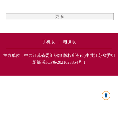
更 多
手机版
电脑版
|
主办单位：中共江苏省委组织部 版权所有(C)中共江苏省委组
织部 苏ICP备2021028354号-1