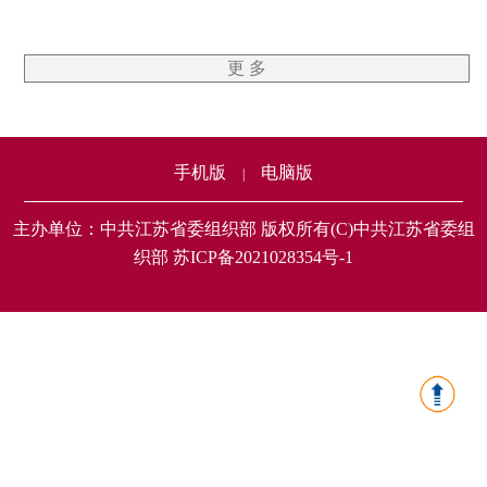
更 多
手机版
电脑版
|
主办单位：中共江苏省委组织部 版权所有(C)中共江苏省委组
织部 苏ICP备2021028354号-1