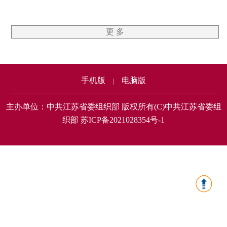
更 多
手机版
电脑版
|
主办单位：中共江苏省委组织部 版权所有(C)中共江苏省委组
织部 苏ICP备2021028354号-1