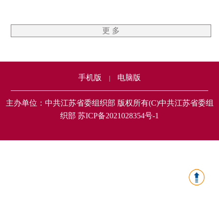
更 多
手机版
电脑版
|
主办单位：中共江苏省委组织部 版权所有(C)中共江苏省委组
织部 苏ICP备2021028354号-1