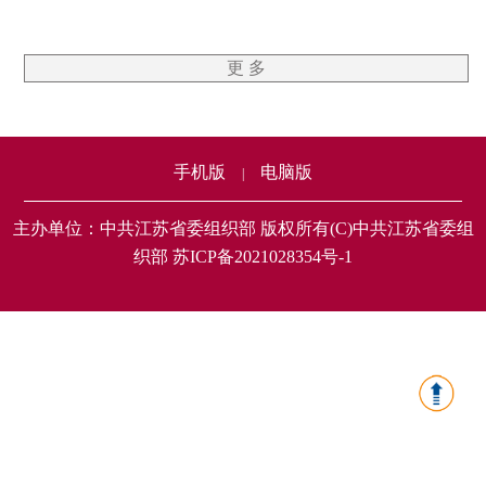
更 多
手机版
电脑版
|
主办单位：中共江苏省委组织部 版权所有(C)中共江苏省委组
织部 苏ICP备2021028354号-1