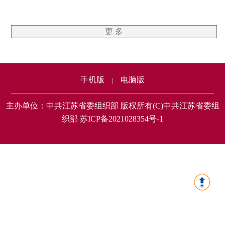
更 多
手机版
电脑版
|
主办单位：中共江苏省委组织部 版权所有(C)中共江苏省委组
织部 苏ICP备2021028354号-1