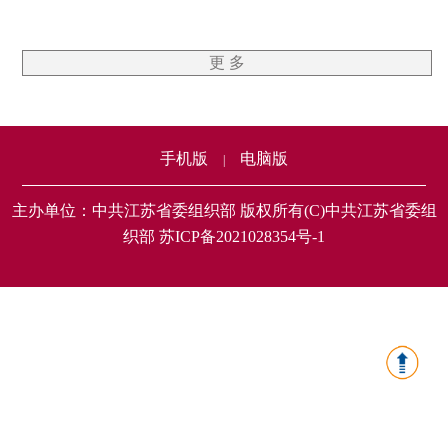
更 多
手机版
电脑版
|
主办单位：中共江苏省委组织部 版权所有(C)中共江苏省委组
织部 苏ICP备2021028354号-1