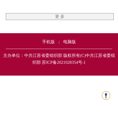
更 多
手机版
电脑版
|
主办单位：中共江苏省委组织部 版权所有(C)中共江苏省委组
织部 苏ICP备2021028354号-1