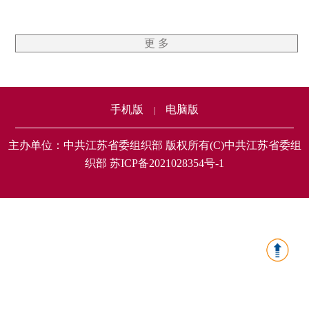
更 多
手机版
电脑版
|
主办单位：中共江苏省委组织部 版权所有(C)中共江苏省委组
织部 苏ICP备2021028354号-1