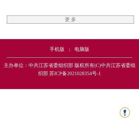
更 多
手机版
电脑版
|
主办单位：中共江苏省委组织部 版权所有(C)中共江苏省委组
织部 苏ICP备2021028354号-1