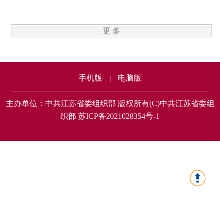
更 多
手机版
电脑版
|
主办单位：中共江苏省委组织部 版权所有(C)中共江苏省委组
织部 苏ICP备2021028354号-1