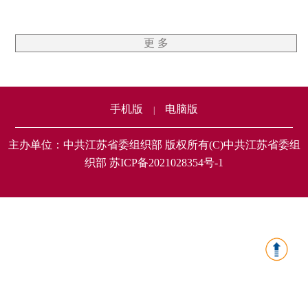
更 多
手机版
电脑版
|
主办单位：中共江苏省委组织部 版权所有(C)中共江苏省委组
织部 苏ICP备2021028354号-1