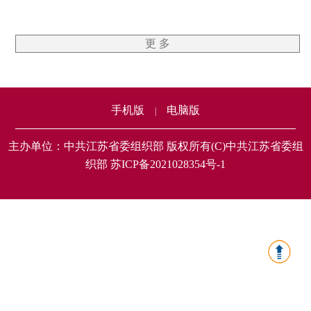
更 多
手机版
电脑版
|
主办单位：中共江苏省委组织部 版权所有(C)中共江苏省委组
织部 苏ICP备2021028354号-1