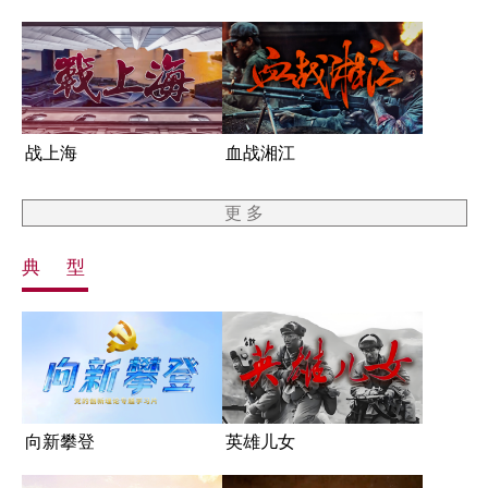
战上海
血战湘江
更 多
典 型
向新攀登
英雄儿女