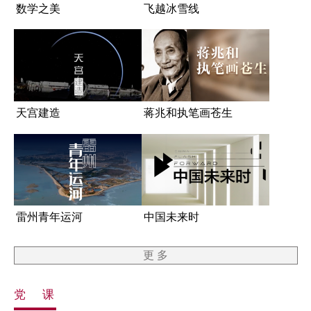
数学之美
飞越冰雪线
天宫建造
蒋兆和执笔画苍生
雷州青年运河
中国未来时
更 多
党 课