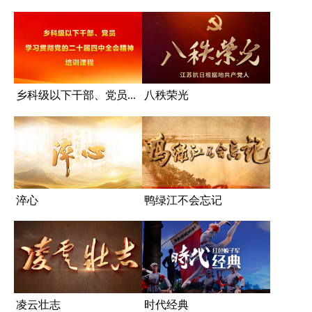
乡科级以下干部、党员...
八秩荣光
淬心
鸭绿江不会忘记
凌云壮志
时代经典