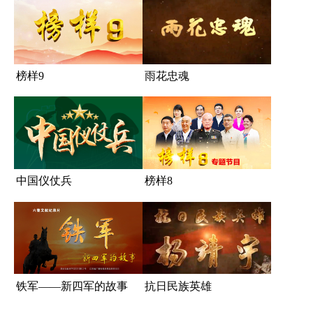
榜样9
雨花忠魂
中国仪仗兵
榜样8
铁军——新四军的故事
抗日民族英雄