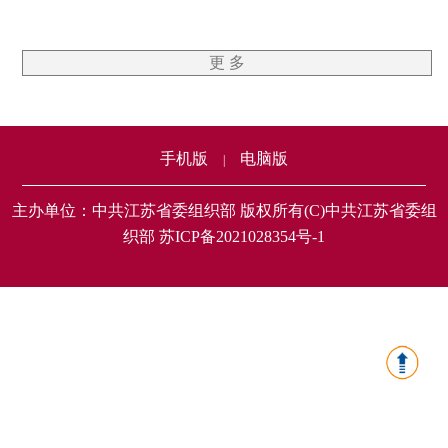
更 多
手机版
电脑版
|
主办单位：中共江苏省委组织部 版权所有(C)中共江苏省委组
织部 苏ICP备2021028354号-1