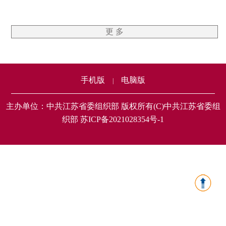
更 多
手机版
电脑版
|
主办单位：中共江苏省委组织部 版权所有(C)中共江苏省委组
织部 苏ICP备2021028354号-1