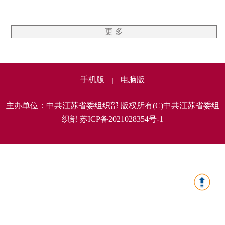
更 多
手机版
电脑版
|
主办单位：中共江苏省委组织部 版权所有(C)中共江苏省委组
织部 苏ICP备2021028354号-1