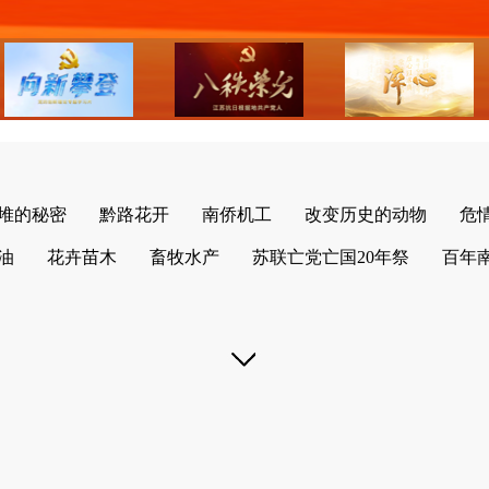
堆的秘密
黔路花开
南侨机工
改变历史的动物
危
油
花卉苗木
畜牧水产
苏联亡党亡国20年祭
百年