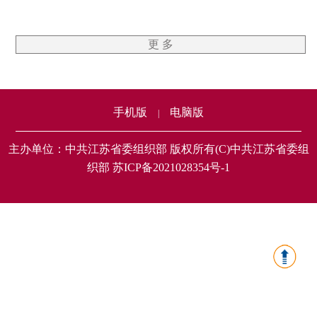
更 多
手机版
电脑版
|
主办单位：中共江苏省委组织部 版权所有(C)中共江苏省委组
织部 苏ICP备2021028354号-1