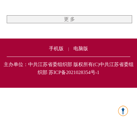
更 多
手机版
电脑版
|
主办单位：中共江苏省委组织部 版权所有(C)中共江苏省委组
织部 苏ICP备2021028354号-1