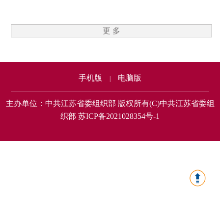
更 多
手机版
电脑版
|
主办单位：中共江苏省委组织部 版权所有(C)中共江苏省委组
织部 苏ICP备2021028354号-1