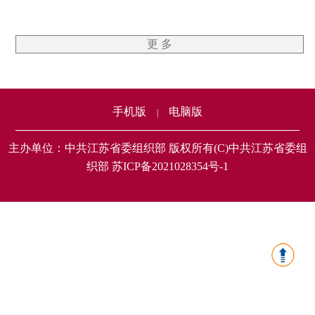
更 多
手机版
电脑版
|
主办单位：中共江苏省委组织部 版权所有(C)中共江苏省委组
织部 苏ICP备2021028354号-1