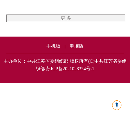
更 多
手机版
电脑版
|
主办单位：中共江苏省委组织部 版权所有(C)中共江苏省委组
织部 苏ICP备2021028354号-1