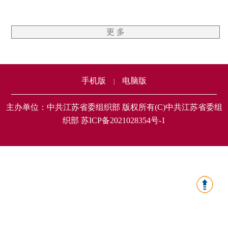
更 多
手机版
电脑版
|
主办单位：中共江苏省委组织部 版权所有(C)中共江苏省委组
织部 苏ICP备2021028354号-1