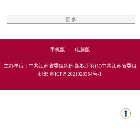
更 多
手机版
电脑版
|
主办单位：中共江苏省委组织部 版权所有(C)中共江苏省委组
织部 苏ICP备2021028354号-1