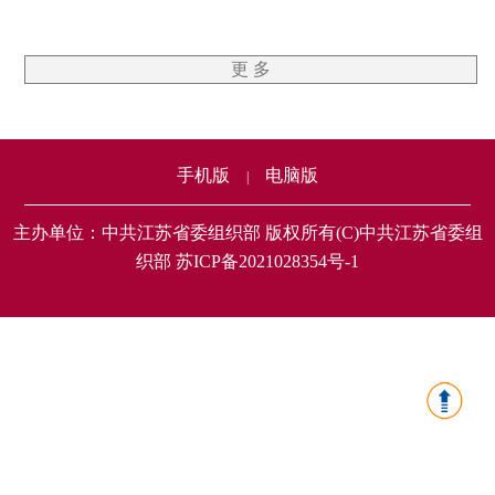
更 多
手机版
电脑版
|
主办单位：中共江苏省委组织部 版权所有(C)中共江苏省委组
织部 苏ICP备2021028354号-1