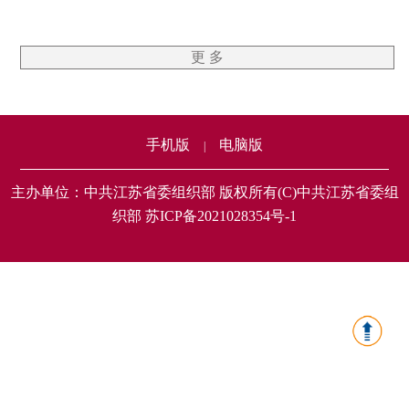
更 多
手机版
电脑版
|
主办单位：中共江苏省委组织部 版权所有(C)中共江苏省委组
织部 苏ICP备2021028354号-1