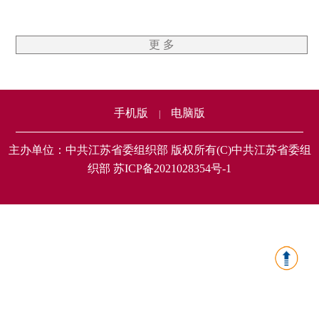
更 多
手机版
电脑版
|
主办单位：中共江苏省委组织部 版权所有(C)中共江苏省委组
织部 苏ICP备2021028354号-1