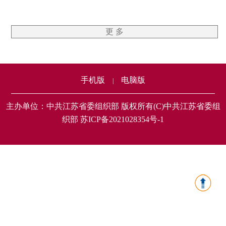
更 多
手机版
电脑版
|
主办单位：中共江苏省委组织部 版权所有(C)中共江苏省委组
织部 苏ICP备2021028354号-1