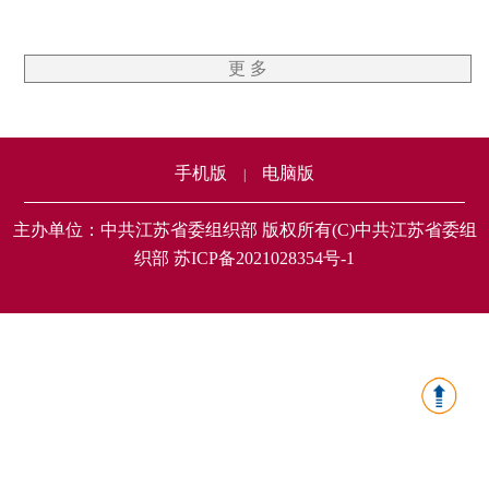
更 多
手机版
电脑版
|
主办单位：中共江苏省委组织部 版权所有(C)中共江苏省委组
织部 苏ICP备2021028354号-1